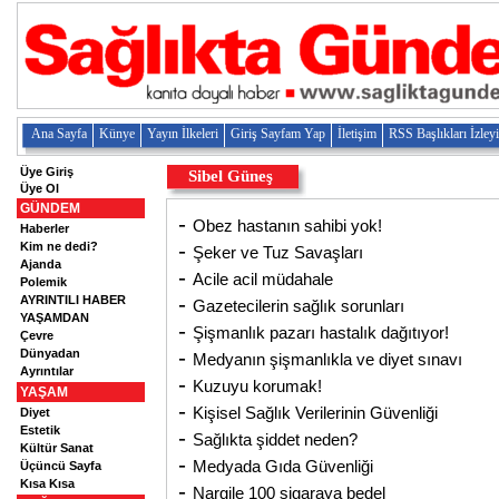
Ana Sayfa
Künye
Yayın İlkeleri
Giriş Sayfam Yap
İletişim
RSS Başlıkları İzley
Üye Giriş
Sibel Güneş
Üye Ol
GÜNDEM
-
Obez hastanın sahibi yok!
Haberler
-
Kim ne dedi?
Şeker ve Tuz Savaşları
Ajanda
-
Acile acil müdahale
Polemik
-
AYRINTILI HABER
Gazetecilerin sağlık sorunları
YAŞAMDAN
-
Şişmanlık pazarı hastalık dağıtıyor!
Çevre
-
Dünyadan
Medyanın şişmanlıkla ve diyet sınavı
Ayrıntılar
-
Kuzuyu korumak!
YAŞAM
-
Kişisel Sağlık Verilerinin Güvenliği
Diyet
Estetik
-
Sağlıkta şiddet neden?
Kültür Sanat
-
Medyada Gıda Güvenliği
Üçüncü Sayfa
Kısa Kısa
-
Nargile 100 sigaraya bedel