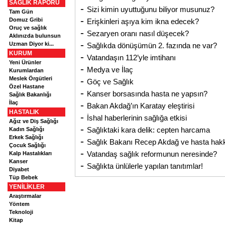
SAĞLIK RAPORU
-
Sizi kimin uyuttuğunu biliyor musunuz?
Tam Gün
-
Domuz Gribi
Erişkinleri aşıya kim ikna edecek?
Oruç ve sağlık
-
Sezaryen oranı nasıl düşecek?
Aklınızda bulunsun
-
Uzman Diyor ki...
Sağlıkda dönüşümün 2. fazında ne var?
KURUM
-
Vatandaşın 112’yle imtihanı
Yeni Ürünler
-
Medya ve İlaç
Kurumlardan
-
Meslek Örgütleri
Göç ve Sağlık
Özel Hastane
-
Kanser borsasında hasta ne yapsın?
Sağlık Bakanlığı
-
İlaç
Bakan Akdağ’ın Karatay eleştirisi
HASTALIK
-
İshal haberlerinin sağlığa etkisi
Ağız ve Diş Sağlığı
-
Sağlıktaki kara delik: cepten harcama
Kadın Sağlığı
Erkek Sağlığı
-
Sağlık Bakanı Recep Akdağ ve hasta hak
Çocuk Sağlığı
-
Vatandaş sağlık reformunun neresinde?
Kalp Hastalıkları
Kanser
-
Sağlıkta ünlülerle yapılan tanıtımlar!
Diyabet
Tüp Bebek
YENİLİKLER
Araştırmalar
Yöntem
Teknoloji
Kitap