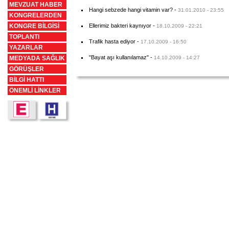
ülkelerde oluyor.
MEVZUAT HABER
Hangi sebzede hangi vitamin var?
-
31.01.2010 - 23:55
KONGRELERDEN
KONGRE BİLGİSİ
Ellerimiz bakteri kaynıyor
-
18.10.2009 - 22:21
TOPLANTI
Trafik hasta ediyor
-
17.10.2009 - 16:50
YAZARLAR
"Bayat aşı kullanılamaz"
-
MEDYADA SAĞLIK
14.10.2009 - 14:27
GÖRÜŞLER
BİLGİ HATTI
ÖNEMLİ LİNKLER