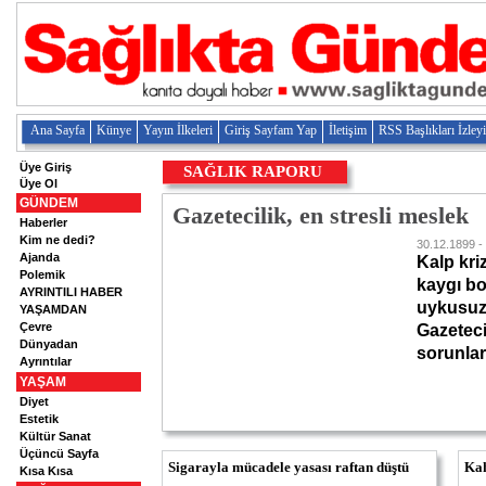
Ana Sayfa
Künye
Yayın İlkeleri
Giriş Sayfam Yap
İletişim
RSS Başlıkları İzley
Üye Giriş
SAĞLIK RAPORU
Üye Ol
GÜNDEM
Gazetecilik, en stresli meslek
Haberler
Kim ne dedi?
30.12.1899 -
Ajanda
Kalp kri
Polemik
kaygı bo
AYRINTILI HABER
uykusuzl
YAŞAMDAN
Çevre
Gazeteci
Dünyadan
sorunlar
Ayrıntılar
YAŞAM
Diyet
Estetik
Kültür Sanat
Üçüncü Sayfa
Sigarayla mücadele yasası raftan düştü
Kah
Kısa Kısa