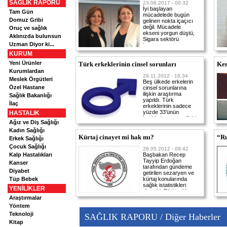
SAĞLIK RAPORU
23.06.2017 - 00:32
İyi başlayan
Tam Gün
mücadelede bugün
Domuz Gribi
gelinen nokta içaçıcı
değil. Mücadele
Oruç ve sağlık
ekseni yorgun düştü,
Aklınızda bulunsun
Sigara sektörü
Uzman Diyor ki...
bastırıyor.
KURUM
Yeni Ürünler
Türk erkeklerinin cinsel sorunları
Ken
Kurumlardan
29.11.2012 - 16:34
Meslek Örgütleri
Beş ülkede erkelerin
Özel Hastane
cinsel sorunlarına
ilişkin araştırma
Sağlık Bakanlığı
yapıldı. Türk
İlaç
erkeklerinin sadece
yüzde 33’ünün
HASTALIK
isteklerine uygun ilişki
Ağız ve Diş Sağlığı
yaşadıkları belirlendi.
Kadın Sağlığı
Kürtaj cinayet mi hak mı?
“Ru
Erkek Sağlığı
Çocuk Sağlığı
28.05.2012 - 09:42
Kalp Hastalıkları
Başbakan Recep
Tayyip Erdoğan
Kanser
tarafından gündeme
Diyabet
getirilen sezaryen ve
Tüp Bebek
kürtaj konularında
sağlık istatistikleri
YENİLİKLER
diyor ki; Türkiye’de
sezaryenle doğum
Araştırmalar
yüzde 40’ı aşıyor.
Yöntem
Düşük nedeniyle
Teknoloji
SAĞLIK RAPORU / Diğer Haberler
ölümlerin yüzde 99’u
kürtajın yasak olduğu
Kitap