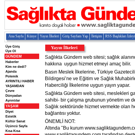
Ana Sayfa
Künye
Yayın İlkeleri
Giriş Sayfam Yap
İletişim
RSS Başlıkları İzley
Üye Giriş
Yayın İlkeleri
Üye Ol
GÜNDEM
Sağlıkta Gündem web sitesi; sağlık alanınd
Haberler
hakkına uygun hizmet etmeyi amaç bilir.
Kim ne dedi?
Basın Meslek İlkelerine,
Türkiye Gazeteci
Ajanda
Polemik
Bildirgesi
’ne ve Eğitim ve Sağlık Muhabirl
AYRINTILI HABER
Haberciliği İlkelerine uygun yayın yapar.
YAŞAMDAN
Çevre
Sağlıkta Gündem web sitesi, meslekleri gaze
Dünyadan
sahibi- bir çalışma grubunun yönetim ve d
Ayrıntılar
Sağlık sektöründe hizmet vermekte olan h
YAŞAM
Diyet
bağlantısı yoktur.
Estetik
ÖNEMLİ NOT:
Kültür Sanat
Üçüncü Sayfa
Altında "Bu kurum
www.sagliktagundem.
Kısa Kısa
www.sagliktagundem.com
tarafından dest