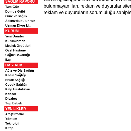
SAĞLIK RAPORU
bulunmayan ilan, reklam ve duyurular sitemizl
Tam Gün
Domuz Gribi
reklam ve duyuruların sorumluluğu sahipleri
Oruç ve sağlık
Aklınızda bulunsun
Uzman Diyor ki...
KURUM
Yeni Ürünler
Kurumlardan
Meslek Örgütleri
Özel Hastane
Sağlık Bakanlığı
İlaç
HASTALIK
Ağız ve Diş Sağlığı
Kadın Sağlığı
Erkek Sağlığı
Çocuk Sağlığı
Kalp Hastalıkları
Kanser
Diyabet
Tüp Bebek
YENİLİKLER
Araştırmalar
Yöntem
Teknoloji
Kitap