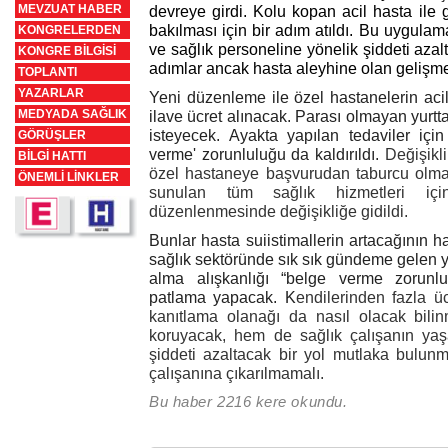
MEVZUAT HABER
devreye girdi. Kolu kopan acil hasta ile 
bakılması için bir adım atıldı. Bu uygula
KONGRELERDEN
ve sağlık personeline yönelik şiddeti aza
KONGRE BİLGİSİ
adımlar ancak hasta aleyhine olan gelişme
TOPLANTI
YAZARLAR
Yeni düzenleme ile özel hastanelerin aci
MEDYADA SAĞLIK
ilave ücret alınacak. Parası olmayan yurtt
isteyecek. Ayakta yapılan tedaviler için 
GÖRÜŞLER
verme' zorunluluğu da kaldırıldı.
Değişikl
BİLGİ HATTI
özel hastaneye başvurudan taburcu olmas
ÖNEMLİ LİNKLER
sunulan tüm sağlık hizmetleri içi
düzenlenmesinde değişikliğe gidildi.
Bunlar hasta suiistimallerin artacağının 
sağlık sektöründe sık sık gündeme gelen ya
alma alışkanlığı “belge verme zorunl
patlama yapacak. K
endilerinden fazla üc
kanıtlama olanağı da nasıl olacak bilin
koruyacak, hem de sağlık çalışanın yaşad
şiddeti azaltacak bir yol mutlaka bulunm
çalışanına çıkarılmamalı.
Bu haber 2216 kere okundu.