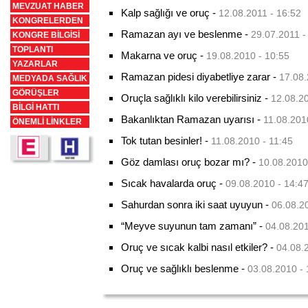
MEVZUAT HABER
Kalp sağlığı ve oruç
-
12.08.2011 - 16:52
KONGRELERDEN
Ramazan ayı ve beslenme
-
29.07.2011 -
KONGRE BİLGİSİ
TOPLANTI
Makarna ve oruç
-
19.08.2010 - 10:55
YAZARLAR
Ramazan pidesi diyabetliye zarar
-
17.08.
MEDYADA SAĞLIK
GÖRÜŞLER
Oruçla sağlıklı kilo verebilirsiniz
-
12.08.20
BİLGİ HATTI
Bakanlıktan Ramazan uyarısı
-
11.08.201
ÖNEMLİ LİNKLER
Tok tutan besinler!
-
11.08.2010 - 11:45
Göz damlası oruç bozar mı?
-
10.08.2010
Sıcak havalarda oruç
-
09.08.2010 - 14:4
Sahurdan sonra iki saat uyuyun
-
06.08.2
“Meyve suyunun tam zamanı”
-
04.08.201
Oruç ve sıcak kalbi nasıl etkiler?
-
04.08.
Oruç ve sağlıklı beslenme
-
03.08.2010 - 