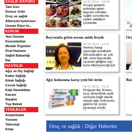
SAĞLIK RAPORU
19.07.2014 - 16:58
Oruçlu günlerin
Tam Gün
ardından gelen
Domuz Gribi
bayram sofraları
sağlık sorunlarına
Oruç ve sağlık
neden olabiliyor.
Aklınızda bulunsun
Uzmanlar
Uzman Diyor ki...
doyumsuzluk hissinin
neden olabileceği
KURUM
sorunlara dikkat
Yeni Ürünler
Bayramla gelen sorun; mide fesadı
çekiyorlar.
Oru
Kurumlardan
06.08.2013 - 14:01
Meslek Örgütleri
Herkes hangi
Özel Hastane
yiyeceğin kendisine
dokunacağını az çok
Sağlık Bakanlığı
bilir; ama bayramda
İlaç
ziyarete gittiğiniz kişi
bunu bilemeyeceği için
HASTALIK
çok çeşitli ikramda
Ağız ve Diş Sağlığı
bulunur. Hatır için
Kadın Sağlığı
hepsinden alayım
Ağız kokusuna karşı yeni bir ürün
derseniz, midenize
Ram
Erkek Sağlığı
yazık edersiniz…
Çocuk Sağlığı
09.07.2013 - 23:21
Kalp Hastalıkları
Drogsan ilaç firması,
oruç döneminde açlık
Kanser
süresine bağlı olarak
Diyabet
oluşan ağız kokusunu
Tüp Bebek
giderici bir ürünü
piyasaya sürdü;
YENİLİKLER
“DentaSave Çinko”
Araştırmalar
Yöntem
Teknoloji
Oruç ve sağlık / Diğer Haberler
Kitap