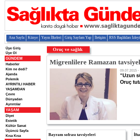
Ana Sayfa
Künye
Yayın İlkeleri
Giriş Sayfam Yap
İletişim
RSS Başlıkları İzley
Üye Giriş
Oruç ve sağlık
Üye Ol
GÜNDEM
Migrenlilere Ramazan tavsiyel
Haberler
Kim ne dedi?
09.07.2015 -
Ajanda
“Uzun sü
Polemik
Oruç tut
AYRINTILI HABER
YAŞAMDAN
Çevre
Dünyadan
Ayrıntılar
YAŞAM
Diyet
Estetik
Kültür Sanat
Üçüncü Sayfa
Bayram sofrası tavsiyeleri
İft
Kısa Kısa