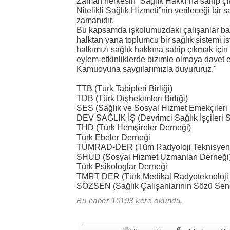
Zaman herkesin “Sağlık Hakkı”na sahip çık
Nitelikli Sağlık Hizmeti”nin verileceği bir
zamanıdır.
Bu kapsamda işkolumuzdaki çalışanlar baş
halktan yana toplumcu bir sağlık sistemi i
halkımızı sağlık hakkına sahip çıkmak iç
eylem-etkinliklerde bizimle olmaya davet 
Kamuoyuna saygılarımızla duyururuz."
TTB (Türk Tabipleri Birliği)
TDB (Türk Dişhekimleri Birliği)
SES (Sağlık ve Sosyal Hizmet Emekçileri
DEV SAĞLIK İŞ (Devrimci Sağlık İşçileri 
THD (Türk Hemşireler Derneği)
Türk Ebeler Derneği
TÜMRAD-DER (Tüm Radyoloji Teknisyenler
SHUD (Sosyal Hizmet Uzmanları Derneği
Türk Psikologlar Derneği
TMRT DER (Türk Medikal Radyoteknoloji T
SÖZSEN (Sağlık Çalışanlarının Sözü Send
Bu haber 10193 kere okundu.