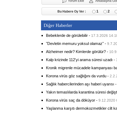
Yorum Ekle
Arkadaşına Gö
1
2
Bu Habere Oy Ver :
Diğer Haberler
Bebeklerde de görülebilir
-
17.3.2026 14:1
"Devletin memuru yoksul olamaz"
-
9.7.2
Alzheimer nedir? Kimlerde görülür?
-
10.9
Kalp krizinde 112'yi arama süresi uzadı
-
Kronik migrenle mücadele kampanyası baş
Korona virüs göz sağlığını da vurdu
-
2.2.
Sağlık habercilerinden aşı haberi uyarısı
Yakın temaslılarda karantina süresi değişt
Korona virüs saç da döküyor
-
9.12.2020 
Yaşlanma karşıtı dermokozmetikler cilt kalit