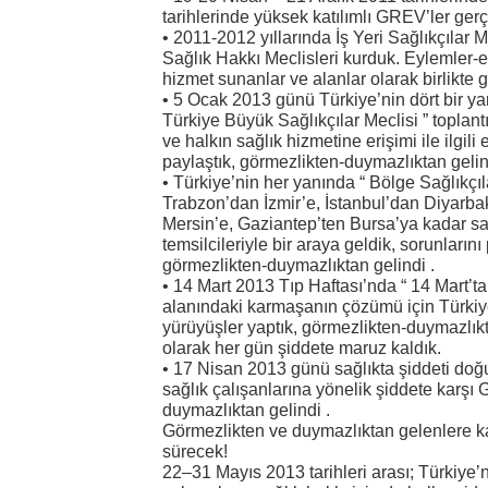
tarihlerinde yüksek katılımlı GREV’ler gerç
• 2011-2012 yıllarında İş Yeri Sağlıkçılar Me
Sağlık Hakkı Meclisleri kurduk. Eylemler-etk
hizmet sunanlar ve alanlar olarak birlikte g
• 5 Ocak 2013 günü Türkiye’nin dört bir ya
Türkiye Büyük Sağlıkçılar Meclisi ” toplantı
ve halkın sağlık hizmetine erişimi ile ilgili
paylaştık, görmezlikten-duymazlıktan gelin
• Türkiye’nin her yanında “ Bölge Sağlıkçılar
Trabzon’dan İzmir’e, İstanbul’dan Diyarba
Mersin’e, Gaziantep’ten Bursa’ya kadar sağ
temsilcileriyle bir araya geldik, sorunların
görmezlikten-duymazlıktan gelindi .
• 14 Mart 2013 Tıp Haftası’nda “ 14 Mart’ta
alanındaki karmaşanın çözümü için Türkiy
yürüyüşler yaptık, görmezlikten-duymazlıkt
olarak her gün şiddete maruz kaldık.
• 17 Nisan 2013 günü sağlıkta şiddeti doğ
sağlık çalışanlarına yönelik şiddete karşı
duymazlıktan gelindi .
Görmezlikten ve duymazlıktan gelenlere k
sürecek!
22–31 Mayıs 2013 tarihleri arası; Türkiye’n