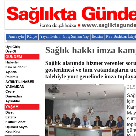
Ana Sayfa
Künye
Yayın İlkeleri
Giriş Sayfam Yap
İletişim
RSS Başlıkları İzley
Üye Giriş
Sağlık hakkı imza kam
Üye Ol
GÜNDEM
Sağlık alanında hizmet verenler soru
Haberler
Kim ne dedi?
gösterilmesi ve tüm vatandaşların ücr
Ajanda
talebiyle yurt genelinde imza toplay
Polemik
AYRINTILI HABER
21.5
YAŞAMDAN
Çevre
Sağl
Dünyadan
için
Ayrıntılar
Kam
YAŞAM
Mayı
Diyet
Estetik
süre
Kültür Sanat
topl
Üçüncü Sayfa
günü
Kısa Kısa
Bir 