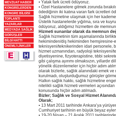
• Yatak fark ücreti ödüyoruz.
MEVZUAT HABER
• Özel Hastanelere gitmek zorunda bırakılı
KONGRELERDEN
ödediğinin iki katına varan fark ücretleri ö
KONGRE BİLGİSİ
Sağlık hizmetine ulaşmak için her kadem
TOPLANTI
Üstelik hastanelerde yığılma, sıra ve kuyru
YAZARLAR
ödüyoruz, aldığımız hizmetten de memnun 
MEDYADA SAĞLIK
Hizmeti sunanlar olarak da memnun deği
GÖRÜŞLER
Sağlık hizmetinin tüm aşamalarında birlikte
BİLGİ HATTI
hekiminden/diş hekiminden hemşiresine-e
teknisyeni/teknikerinden idari personele,
ÖNEMLİ LİNKLER
hizmet uzmanından, radyoloji teknisyeni/te
diyetisyenine, fizyoterapistine, tıbbi sekre
gibi çalışma ayırımı olmaksızın, yıllardır di
yönelik düzenlemeler için hiçbir adım atılm
olarak bizlerle, sağlık alanındaki emek ve 
kurulmadı, oluşturduğumuz görüşler görme
Halkın sağlık hakkı, sağlık hizmetine enge
nitelikli sağlık hizmeti vermeleri açısınd
konusunda hiçbir adım atılmadı.
Bizler; Sağlık ve Sosyal Hizmet Alanınd
Olarak;
• 13 Mart 2011 tarihinde Ankara’ya yürüyen
Cumhuriyet tarihinin en büyük beyaz eylemi
• 19-20 Nisan – 21 Aralık 2011 tarihlerind