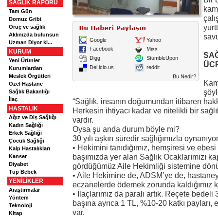
SAĞLIK RAPORU
kam
Tam Gün
çalı
Domuz Gribi
yurt
Oruç ve sağlık
Aklınızda bulunsun
savu
Google
Yahoo
Uzman Diyor ki...
Facebook
Mixx
KURUM
SAĞ
Digg
StumbleUpon
Yeni Ürünler
ÜCR
Del.icio.us
reddit
Kurumlardan
Meslek Örgütleri
Bu Nedir?
Kamp
Özel Hastane
şöyl
Sağlık Bakanlığı
İlaç
“Sağlık, insanın doğumundan itibaren hakkı
HASTALIK
Herkesin ihtiyacı kadar ve nitelikli bir sağ
Ağız ve Diş Sağlığı
vardır.
Kadın Sağlığı
Oysa şu anda durum böyle mi?
Erkek Sağlığı
30 yılı aşkın süredir sağlığımızla oynanıyor
Çocuk Sağlığı
• Hekimini tanıdığımız, hemşiresi ve ebes
Kalp Hastalıkları
başımızda yer alan Sağlık Ocaklarımızı kapat
Kanser
Diyabet
gördüğümüz Aile Hekimliği sistemine dönü
Tüp Bebek
• Aile Hekimine de, ADSM’ye de, hastaney
YENİLİKLER
eczanelerde ödemek zorunda kaldığımız katk
Araştırmalar
• İlaçlarımız da paralı artık. Reçete bedeli
Yöntem
başına ayrıca 1 TL, %10-20 katkı payları, 
Teknoloji
var.
Kitap