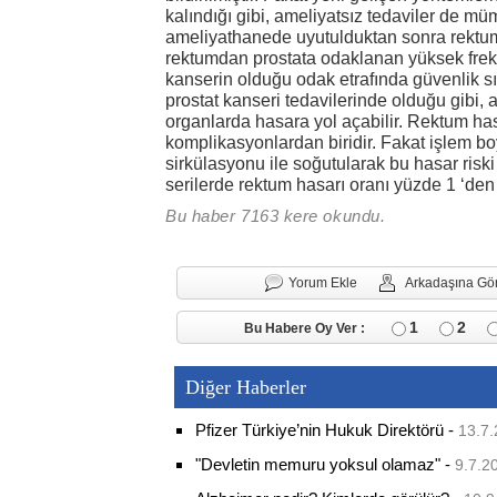
kalındığı gibi, ameliyatsız tedaviler de m
ameliyathanede uyutulduktan sonra rektuma 
rektumdan prostata odaklanan yüksek freka
kanserin olduğu odak etrafında güvenlik sın
prostat kanseri tedavilerinde olduğu gibi, 
organlarda hasara yol açabilir. Rektum h
komplikasyonlardan biridir. Fakat işlem 
sirkülasyonu ile soğutularak bu hasar riski 
serilerde rektum hasarı oranı yüzde 1 ‘den
Bu haber 7163 kere okundu.
Yorum Ekle
Arkadaşına Gö
1
2
Bu Habere Oy Ver :
Diğer Haberler
Pfizer Türkiye’nin Hukuk Direktörü
-
13.7.
"Devletin memuru yoksul olamaz"
-
9.7.2