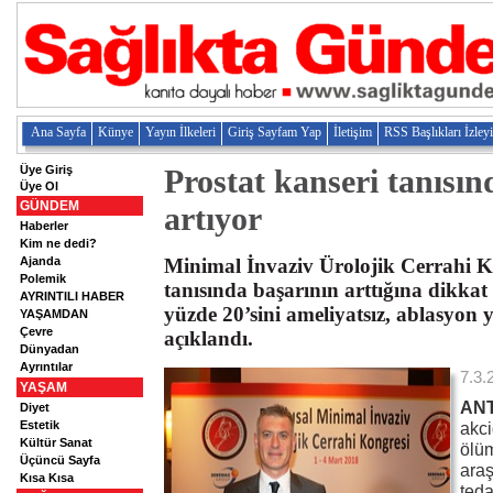
Ana Sayfa
Künye
Yayın İlkeleri
Giriş Sayfam Yap
İletişim
RSS Başlıkları İzley
Üye Giriş
Prostat kanseri tanısın
Üye Ol
GÜNDEM
artıyor
Haberler
Kim ne dedi?
Ajanda
Minimal İnvaziv Ürolojik Cerrahi K
Polemik
tanısında başarının arttığına dikkat 
AYRINTILI HABER
yüzde 20’sini ameliyatsız, ablasyon y
YAŞAMDAN
Çevre
açıklandı.
Dünyadan
Ayrıntılar
7.3.
YAŞAM
AN
Diyet
Estetik
akci
Kültür Sanat
ölüm
Üçüncü Sayfa
araş
Kısa Kısa
teda