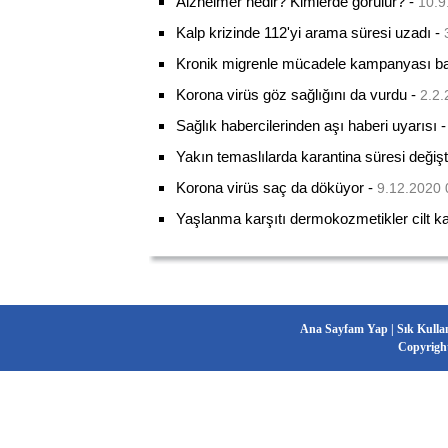
Alzheimer nedir? Kimlerde görülür?
-
10.9
Kalp krizinde 112'yi arama süresi uzadı
-
Kronik migrenle mücadele kampanyası baş
Korona virüs göz sağlığını da vurdu
-
2.2.
Sağlık habercilerinden aşı haberi uyarısı
Yakın temaslılarda karantina süresi değişt
Korona virüs saç da döküyor
-
9.12.2020 
Yaşlanma karşıtı dermokozmetikler cilt kalit
Ana Sayfam Yap
|
Sık Kulla
Copyrigh