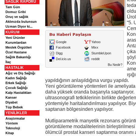
SAĞLIK RAPORU
teda
Tam Gün
oldu
Domuz Gribi
Ürol
Oruç ve sağlık
Aklınızda bulunsun
“5. 
Uzman Diyor ki...
Cerr
KURUM
Kong
Yeni Ürünler
aras
Google
Yahoo
Kurumlardan
Anta
Meslek Örgütleri
Facebook
Mixx
çıka
Özel Hastane
Digg
StumbleUpon
şöyl
Sağlık Bakanlığı
Del.icio.us
reddit
İlaç
Kong
Bu Nedir?
HASTALIK
amel
Ağız ve Diş Sağlığı
ışığ
Kadın Sağlığı
yapıldığının anlaşıldığına vurgu yapıldı.
Erkek Sağlığı
Yeni görüntüleme yöntemleri ile ameliyata 
Çocuk Sağlığı
daha yüksek oranda başarıyla saptanıyor.
Kalp Hastalıkları
ultrasonografi tetkiklerinin birlikte değerlen
Kanser
Diyabet
yöntemiyle haritalandırılması yapılıyor. Bi
Tüp Bebek
saptanan bölgesinden yapılıyor.
YENİLİKLER
Araştırmalar
Mutliparametrik manyetik rezonans görüntü
Yöntem
görüntüleme modalitelerinin birleştirilmesi 
Teknoloji
ölümcül prostat kanseri saptanma oranını a
Kitap