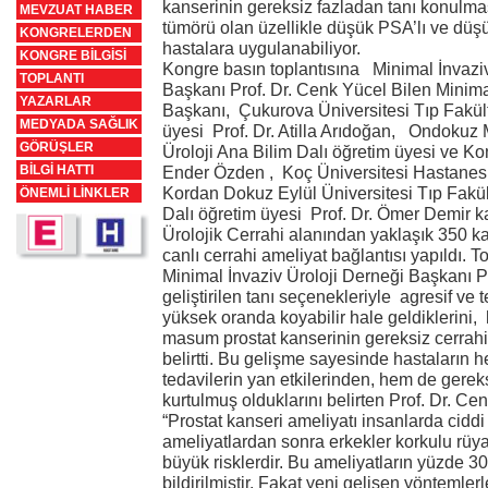
kanserinin gereksiz fazladan tanı konulması 
MEVZUAT HABER
tümörü olan üzellikle düşük PSA’lı ve düş
KONGRELERDEN
hastalara uygulanabiliyor.
KONGRE BİLGİSİ
Kongre basın toplantısına Minimal İnvazi
TOPLANTI
Başkanı Prof. Dr. Cenk Yücel Bilen Minimal
YAZARLAR
Başkanı, Çukurova Üniversitesi Tıp Fakült
MEDYADA SAĞLIK
üyesi Prof. Dr. Atilla Arıdoğan, Ondokuz 
GÖRÜŞLER
Üroloji Ana Bilim Dalı öğretim üyesi ve K
BİLGİ HATTI
Ender Özden , Koç Üniversitesi Hastanes
Kordan Dokuz Eylül Üniversitesi Tıp Fakül
ÖNEMLİ LİNKLER
Dalı öğretim üyesi Prof. Dr. Ömer Demir k
Ürolojik Cerrahi alanından yaklaşık 350 kat
canlı cerrahi ameliyat bağlantısı yapıldı. 
Minimal İnvaziv Üroloji Derneği Başkanı Pr
geliştirilen tanı seçenekleriyle agresif ve t
yüksek oranda koyabilir hale geldiklerini
masum prostat kanserinin gereksiz cerrahi
belirtti. Bu gelişme sayesinde hastaların 
tedavilerin yan etkilerinden, hem de gere
kurtulmuş olduklarını belirten Prof. Dr. C
“Prostat kanseri ameliyatı insanlarda ciddi
ameliyatlardan sonra erkekler korkulu rüyas
büyük risklerdir. Bu ameliyatların yüzde 
bildirilmiştir. Fakat yeni gelişen yöntemle