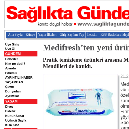
Ana Sayfa
Künye
Yayın İlkeleri
Giriş Sayfam Yap
İletişim
RSS Başlıkları İzley
Üye Giriş
Medifresh’ten yeni ür
Üye Ol
GÜNDEM
Pratik temizleme ürünleri arasına 
Haberler
Kim ne dedi?
Mendilleri de katıldı.
Ajanda
Polemik
21.2
AYRINTILI HABER
YAŞAMDAN
Medi
Çevre
vücu
Dünyadan
özel
Ayrıntılar
zama
YAŞAM
olma
Diyet
Firm
Estetik
Kültür Sanat
şöyl
Üçüncü Sayfa
Spor
Kısa Kısa
zama