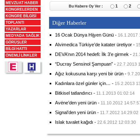
MEVZUAT HABER
1
2
Bu Habere Oy Ver :
KONGRELERDEN
KONGRE BİLGİSİ
Diğer Haberler
TOPLANTI
YAZARLAR
16 Ocak Dünya Hijyen Günü
-
16.1.2017 
MEDYADA SAĞLIK
GÖRÜŞLER
Alvimedica Türkiye’de katater üretiyor
-
1
BİLGİ HATTI
DEVA’nın 2014 hedefi: İlk 3’e girmek
-
21.
ÖNEMLİ LİNKLER
“Ducray Sensinol Şampuan”
-
22.7.2013 
Ağız kokusuna karşı yeni bir ürün
-
9.7.2
Kadınlara özel günler için…
-
15.2.2013 1
Bitkisel tatlandırıcı
-
11.1.2013 01:02:14
Avéne’den yeni ürün
-
11.10.2012 14:57:5
Signal’den yeni ürün
-
11.7.2012 14:29:02
Islak tuvalet kağıdı
-
22.6.2012 12:03:30