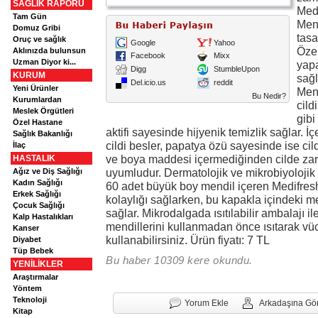
SAĞLIK RAPORU
Med
Tam Gün
Mend
Domuz Gribi
tasa
Oruç ve sağlık
Google
Yahoo
Öze
Aklınızda bulunsun
Facebook
Mixx
Uzman Diyor ki...
yapa
Digg
StumbleUpon
KURUM
sağ
Del.icio.us
reddit
Yeni Ürünler
Mend
Bu Nedir?
Kurumlardan
cild
Meslek Örgütleri
gibi
Özel Hastane
aktifi sayesinde hijyenik temizlik sağlar. İ
Sağlık Bakanlığı
cildi besler, papatya özü sayesinde ise cil
İlaç
ve boya maddesi içermediğinden cilde zar
HASTALIK
uyumludur. Dermatolojik ve mikrobiyolojik o
Ağız ve Diş Sağlığı
Kadın Sağlığı
60 adet büyük boy mendil içeren Medifres
Erkek Sağlığı
kolaylığı sağlarken, bu kapakla içindeki m
Çocuk Sağlığı
sağlar. Mikrodalgada ısıtılabilir ambalajı 
Kalp Hastalıkları
mendillerini kullanmadan önce ısıtarak vücu
Kanser
kullanabilirsiniz. Ürün fiyatı: 7 TL
Diyabet
Tüp Bebek
Bu haber 10309 kere okundu.
YENİLİKLER
Araştırmalar
Yöntem
Teknoloji
Yorum Ekle
Arkadaşına Gö
Kitap