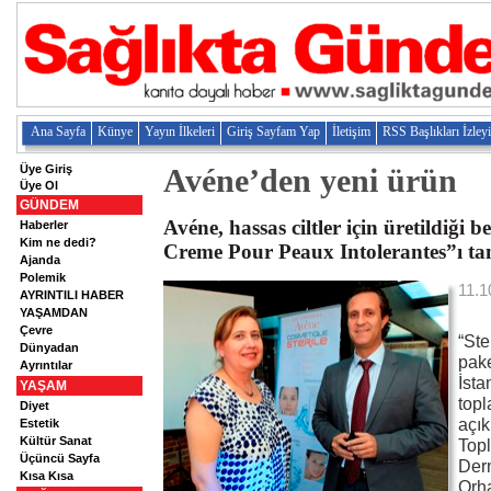
Ana Sayfa
Künye
Yayın İlkeleri
Giriş Sayfam Yap
İletişim
RSS Başlıkları İzley
Üye Giriş
Avéne’den yeni ürün
Üye Ol
GÜNDEM
Avéne, hassas ciltler için üretildiği 
Haberler
Kim ne dedi?
Creme Pour Peaux Intolerantes”ı tanı
Ajanda
Polemik
11.1
AYRINTILI HABER
YAŞAMDAN
Çevre
“Ste
Dünyadan
pake
Ayrıntılar
İsta
YAŞAM
topl
Diyet
açık
Estetik
Kültür Sanat
Topl
Üçüncü Sayfa
Der
Kısa Kısa
Orha