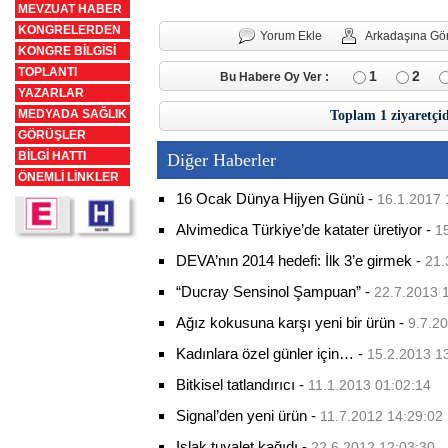
MEVZUAT HABER
KONGRELERDEN
Yorum Ekle
Arkadaşına Gö
KONGRE BİLGİSİ
TOPLANTI
1
2
Bu Habere Oy Ver :
YAZARLAR
MEDYADA SAĞLIK
Toplam 1 ziyaretçi
GÖRÜŞLER
BİLGİ HATTI
Diğer Haberler
ÖNEMLİ LİNKLER
16 Ocak Dünya Hijyen Günü
-
16.1.2017 
Alvimedica Türkiye’de katater üretiyor
-
1
DEVA’nın 2014 hedefi: İlk 3’e girmek
-
21.
“Ducray Sensinol Şampuan”
-
22.7.2013 
Ağız kokusuna karşı yeni bir ürün
-
9.7.2
Kadınlara özel günler için…
-
15.2.2013 1
Bitkisel tatlandırıcı
-
11.1.2013 01:02:14
Signal’den yeni ürün
-
11.7.2012 14:29:02
Islak tuvalet kağıdı
-
22.6.2012 12:03:30