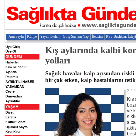
Ana Sayfa
Künye
Yayın İlkeleri
Giriş Sayfam Yap
İletişim
RSS Başlıkları İzley
Üye Giriş
Kış aylarında kalbi k
Üye Ol
GÜNDEM
yolları
Haberler
Kim ne dedi?
Ajanda
Soğuk havalar kalp açısından riskli
Polemik
bir çok etken, kalp hastalılarını tetik
AYRINTILI HABER
YAŞAMDAN
3.1.
Çevre
Dünyadan
Kış 
Ayrıntılar
bozu
YAŞAM
ve k
Diyet
sıkl
Estetik
sıca
Kültür Sanat
Üçüncü Sayfa
akti
Kısa Kısa
besl