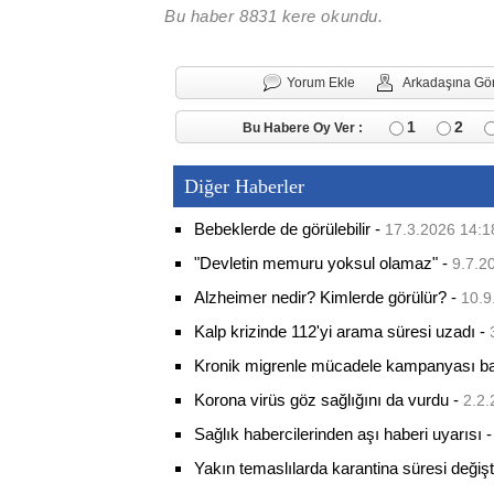
Bu haber 8831 kere okundu.
Yorum Ekle
Arkadaşına Gö
1
2
Bu Habere Oy Ver :
Diğer Haberler
Bebeklerde de görülebilir
-
17.3.2026 14:1
"Devletin memuru yoksul olamaz"
-
9.7.2
Alzheimer nedir? Kimlerde görülür?
-
10.9
Kalp krizinde 112'yi arama süresi uzadı
-
Kronik migrenle mücadele kampanyası baş
Korona virüs göz sağlığını da vurdu
-
2.2.
Sağlık habercilerinden aşı haberi uyarısı
Yakın temaslılarda karantina süresi değişt