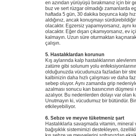
en azından yürüyüşü bırakmanız için bir ge
buz ve sert rüzgar olmadığı zamanlarda e
haftada 5 gün, 30 dakika boyunca kalp hızın
aldığınız, ancak konuşmayı sürdürebildiğini
olacaktır. Egzersiz yapamıyorsanız, aynı k
olacaktır. Eğer dışarı çıkamıyorsanız, ev i
kalmayın. Uzun süre oturmaktan kaçınarak,
çalışın.
5. Hastalıklardan korunun
Kış aylarında kalp hastalıklarının alevlenm
zatürre gibi solunum yolu enfeksiyonlarının
olduğunuzda vücudunuza fazladan bir stres
kalbinizin daha hızlı çalışması ve daha fa
sebep oluyor. Aynı zamanda grip nedeniyle 
azalması sonucu kan basıncının düşmesi n
azalıyor. Bu nedenlerden dolayı var olan ka
Unutmayın ki, vücudumuz bir bütündür. Bir 
etkileyebiliyor.
6. Sebze ve meyve tüketmeniz şart
Hastalıklarla savaşmada vitamin, mineral ve
bağışıklık sistemimizi destekleyen, özelli
kış sebze ve meyvelerini sofranızdan eksi