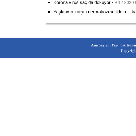
Korona virüs saç da döküyor
-
9.12.2020 
Yaşlanma karşıtı dermokozmetikler cilt kalit
Ana Sayfam Yap
|
Sık Kulla
Copyrigh