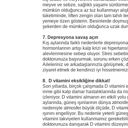
meyve ve sebze, sağlıklı yaşamı sürdürme
mümkün olduğunca az tuz kullanmayı alışkan
tüketiminde, liften zengin olan tam tahılı t
yemeye özen gösterin. Besinlerde doymuş
şekerden de mümkün olduğunca uzak dur
7. Depresyona savaş açın
Kış aylarında farklı nedenlerle depresyona e
hormonlarının artışı kalp krizi ve hipertans
alevlenmesine sebep oluyor. Stres sebebin
doktorunuza başvurmak, sorunu erken çözm
Aileleriniz ve arkadaşlarınızla görüşmek, 
ziyaret etmek de kendinizi iyi hissetmemizi
8. D vitamini eksikliğine dikkat!
Son yıllarda, birçok çalışmada D vitamini e
inme gibi kalp damar hastalıklarında da ri
izleniyor. D vitamini almanın en etkili yolu
aylarında, güneş ışınlarının dünya atmosfer
nedeniyle atmosfer büyük ölçüde, D vitam
ışınını engelliyor. Bu nedenle yeterli gün
vitamini takviyeleri kullanmamız gerekebili
doktorunuza danışarak D vitamini düzeyini