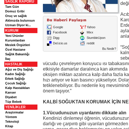
SAĞLIK RAPORU
deği
Tam Gün
Domuz Gribi
Acıb
Oruç ve sağlık
Kard
Aklınızda bulunsun
Erde
Uzman Diyor ki...
Google
Yahoo
ayla
KURUM
Facebook
Mixx
anlat
Yeni Ürünler
Digg
StumbleUpon
Kurumlardan
Del.icio.us
reddit
Meslek Örgütleri
“So
Bu Nedir?
Özel Hastane
kalm
Sağlık Bakanlığı
sebe
İlaç
vücudu çevreleyen koruyucu ısı tabakasını 
HASTALIK
etkisiyle damarlar daralınca kan akımında
Ağız ve Diş Sağlığı
oksijen miktarı azalınca kalp daha fazla 
Kadın Sağlığı
Erkek Sağlığı
hızı artıyor ve kan basıncı yükseliyor. Dola
Çocuk Sağlığı
tetiklenebiliyor. Bu nedenle kış mevsimin
Kalp Hastalıkları
önem taşıyor.”
Kanser
Diyabet
KALBİ SOĞUKTAN KORUMAK İÇİN NE
Tüp Bebek
YENİLİKLER
1.Vücudunuzun uyarılarını dikkate alın
Araştırmalar
Yöntem
Kendinizi dinlemeyi öğrenin, vücudunuzun
Teknoloji
darlığı ve çarpıntı gibi uyarıları görmezd
Kitap