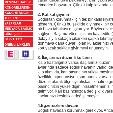
varsa, geçer diye beklemeyin; en yakın ac
MEVZUAT HABER
etmeden başvurun. Çünkü kalp krizinde z
KONGRELERDEN
KONGRE BİLGİSİ
2. Kat kat giyinin
TOPLANTI
Soğuktan korunmak için tek bir kalın kıyaf
YAZARLAR
gösterin. Çünkü bu şekilde giyinmek, bir çe
bir hava tabakası oluşturuyor. Böylece vüc
MEDYADA SAĞLIK
sağlıyor. Başımız vücut ısısının kaybedildiğ
GÖRÜŞLER
dolayısıyla sokağa çıkarken şapka takmayı
BİLGİ HATTI
donmaya daha duyarlı olan kulaklarınızı ve
ÖNEMLİ LİNKLER
koruyacak şekilde giyinmeyi unutmayın.
3. İlaçlarınızı düzenli kullanın
Kalp hastalığınız varsa, ilaçlarınızı düzen
aylarında sadece soğuk havanın varlığı değ
kilo alımı da, kan basıncının yükselmesin
özellikle hipertansiyon sorununuz varsa kı
düzenli olarak ölçmeyi alışkanlık haline ge
basıncınızın yükseldiğini hissetmemeniz,
gelmiyor. Kan basıncınızda değişiklik va
ilaçlarınızı kesinlikle değiştirmeyin.
4.Egzersizlere devam
Soğuk havadan korunmak gerekiyor. Ancak