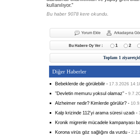
kullanılıyor.”
Bu haber 9078 kere okundu.
Yorum Ekle
Arkadaşına Gö
1
2
Bu Habere Oy Ver :
Toplam 1 ziyaretçi
Diğer Haberler
Bebeklerde de görülebilir
-
17.3.2026 14:1
"Devletin memuru yoksul olamaz"
-
9.7.2
Alzheimer nedir? Kimlerde görülür?
-
10.9
Kalp krizinde 112'yi arama süresi uzadı
-
Kronik migrenle mücadele kampanyası baş
Korona virüs göz sağlığını da vurdu
-
2.2.