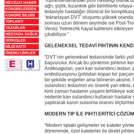
Toplardamarlardaki pıhtı hastalığı olarak
MEVZUAT HABER
ağrı, şişlik, kızarıklık gibi belirtilerle orta
KONGRELERDEN
tedaviyle hastalığın ölümcül bir komplikas
KONGRE BİLGİSİ
‘tekrarlayan DVT’ oluşumu yüksek oranda e
TOPLANTI
sonrası uzun dönem seyrinde ise Post-Tr
YAZARLAR
Venöz Yetmezlik hayat kalitesini etkileyen
çıkabiliyor.”
MEDYADA SAĞLIK
GÖRÜŞLER
GELENEKSEL TEDAVİ PIHTININ KENDİ
BİLGİ HATTI
ÖNEMLİ LİNKLER
“DVT’nin geleneksel tedavisinde farklı yoll
başvurulur. Ancak bu yöntemin pıhtının kendi
Antikoagulan, yani kan sulandırıcı tedavi, 
embolizasyonu (pıhtıdan kopan bir parçanı
bir şekilde engeller ama bilinenin aksine, 
sulandırıcı tedavinin en önemli yan etkisi,
kimi zaman hastanın yaşamı tehlikeye sok
nedenle kan sulandırıcı kullanan hastalar d
yaptırarak kanın sulanma oranını ölçtürmel
MODERN TIP İLE PIHTI ERİTİCİ ÇÖZÜM
“Modern tıptaki gelişmeler ve kateter yönt
döneminde, özel kateterler ile direkt pıhtını