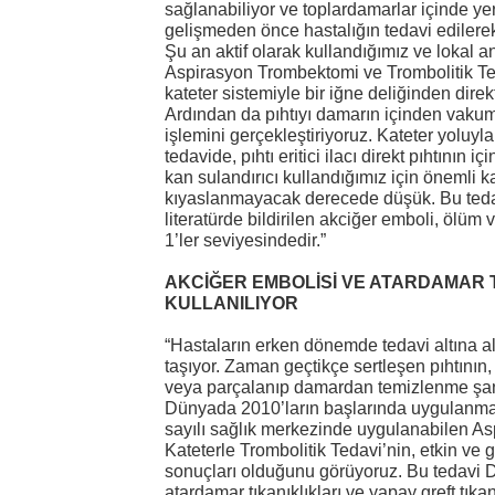
sağlanabiliyor ve toplardamarlar içinde ye
gelişmeden önce hastalığın tedavi edilerek
Şu an aktif olarak kullandığımız ve lokal 
Aspirasyon Trombektomi ve Trombolitik Teda
kateter sistemiyle bir iğne deliğinden direk
Ardından da pıhtıyı damarın içinden vaku
işlemini gerçekleştiriyoruz. Kateter yoluyl
tedavide, pıhtı eritici ilacı direkt pıhtının 
kan sulandırıcı kullandığımız için önemli 
kıyaslanmayacak derecede düşük. Bu teda
literatürde bildirilen akciğer emboli, ölü
1’ler seviyesindedir.”
AKCİĞER EMBOLİSİ VE ATARDAMAR 
KULLANILIYOR
“Hastaların erken dönemde tedavi altına
taşıyor. Zaman geçtikçe sertleşen pıhtının, 
veya parçalanıp damardan temizlenme şan
Dünyada 2010’ların başlarında uygulanma
sayılı sağlık merkezinde uygulanabilen A
Kateterle Trombolitik Tedavi’nin, etkin ve 
sonuçları olduğunu görüyoruz. Bu tedavi D
atardamar tıkanıklıkları ve yapay greft tıka