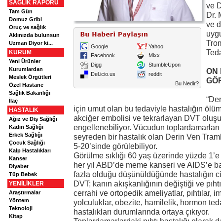
SAĞLIK RAPORU
ve D
Tam Gün
Dr. 
Domuz Gribi
ve d
Oruç ve sağlık
uyg
Aklınızda bulunsun
Trom
Uzman Diyor ki...
Google
Yahoo
Teda
KURUM
Facebook
Mixx
Yeni Ürünler
Digg
StumbleUpon
Kurumlardan
ON 
Del.icio.us
reddit
Meslek Örgütleri
GÖ
Bu Nedir?
Özel Hastane
Sağlık Bakanlığı
“De
İlaç
için umut olan bu tedaviyle hastalığın ölü
HASTALIK
akciğer embolisi ve tekrarlayan DVT olu
Ağız ve Diş Sağlığı
engellenebiliyor. Vücudun toplardamarları 
Kadın Sağlığı
Erkek Sağlığı
seyreden bir hastalık olan Derin Ven Tram
Çocuk Sağlığı
5-20’sinde görülebiliyor.
Kalp Hastalıkları
Görülme sıklığı 60 yaş üzerinde yüzde 1’e 
Kanser
her yıl ABD’de meme kanseri ve AIDS’e ba
Diyabet
fazla olduğu düşünüldüğünde hastalığın cid
Tüp Bebek
DVT; kanın akışkanlığının değiştiği ve pıh
YENİLİKLER
cerrahi ve ortopedik ameliyatlar, pıhtılar, i
Araştırmalar
Yöntem
yolculuklar, obezite, hamilelik, hormon ted
Teknoloji
hastalıkları durumlarında ortaya çıkıyor.
Kitap