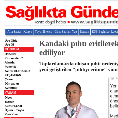
Ana Sayfa
Künye
Yayın İlkeleri
Giriş Sayfam Yap
İletişim
RSS Başlıkları İzley
Üye Giriş
Kandaki pıhtı eritilere
Üye Ol
GÜNDEM
ediliyor
Haberler
Kim ne dedi?
Ajanda
Toplardamarda oluşan pıhtı nedeniyl
Polemik
yeni geliştirilen “pıhtıyı eritme” yönt
AYRINTILI HABER
YAŞAMDAN
16.9
Çevre
Dünyadan
Yeni
Ayrıntılar
olan
YAŞAM
etme
Diyet
önem
Estetik
belir
Kültür Sanat
Üçüncü Sayfa
Kısa Kısa
Med