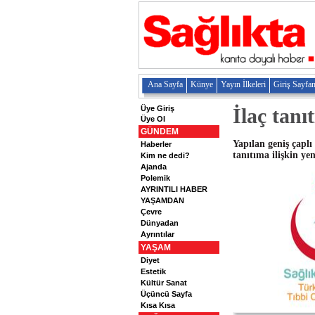
Ana Sayfa
Künye
Yayın İlkeleri
Giriş Sayfa
Üye Giriş
İlaç tanı
Üye Ol
GÜNDEM
Yapılan geniş çaplı
Haberler
tanıtıma ilişkin yen
Kim ne dedi?
Ajanda
Polemik
AYRINTILI HABER
YAŞAMDAN
Çevre
Dünyadan
Ayrıntılar
YAŞAM
Diyet
Estetik
Kültür Sanat
Üçüncü Sayfa
Kısa Kısa