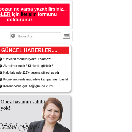
bozan ne varsa yazabilirsiniz...
ŞLER
için
İletişim
formunu
doldurunuz.
"Devletin memuru yoksul olamaz"
Alzheimer nedir? Kimlerde görülür?
Kalp krizinde 112'yi arama süresi uzadı
Kronik migrenle mücadele kampanyası başlatıldı
Korona virüs göz sağlığını da vurdu
Obez hastanın sahibi
yok!