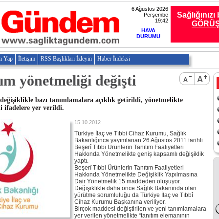
6 Ağustos 2026
Sağlığınızı 
Perşembe
19:42
GÖRÜ
HAVA
DURUMU
m Yap
İletişim
RSS Başlıkları İzleyin
Haber İndeksi
tım yönetmeliği değişti
 değişiklikle bazı tanımlamalara açıklık getirildi, yönetmelikte
i ifadelere yer verildi.
15.10.2012
Türkiye İlaç ve Tıbbi Cihaz Kurumu, Sağlık
Bakanlığınca yayımlanan 26 Ağustos 2011 tarihli
Beşerî Tıbbi Ürünlerin Tanıtım Faaliyetleri
Hakkında Yönetmelikte geniş kapsamlı değişiklik
yaptı.
Beşerî Tıbbi Ürünlerin Tanıtım Faaliyetleri
Hakkında Yönetmelikte Değişiklik Yapılmasına
Dair Yönetmelik 15 maddeden oluşuyor.
Değişiklikle daha önce Sağlık Bakanında olan
yürütme sorumluluğu da Türkiye İlaç ve Tıbbî
Cihaz Kurumu Başkanına veriliyor.
Birçok maddesi değiştirilen ve yeni tanımlamalara
yer verilen yönetmelikte “tanıtım elemanının