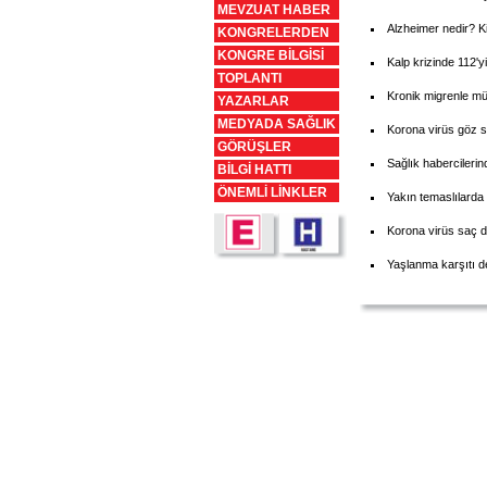
MEVZUAT HABER
Alzheimer nedir? K
KONGRELERDEN
KONGRE BİLGİSİ
Kalp krizinde 112'
TOPLANTI
Kronik migrenle mü
YAZARLAR
MEDYADA SAĞLIK
Korona virüs göz s
GÖRÜŞLER
Sağlık habercilerin
BİLGİ HATTI
ÖNEMLİ LİNKLER
Yakın temaslılarda 
Korona virüs saç 
Yaşlanma karşıtı der