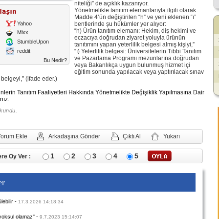
niteliği” de açıklık kazanıyor.
Yönetmelikte tanıtım elemanlarıyla ilgili olarak
Madde 4’ün değiştirilen “h” ve yeni eklenen “ı”
Yahoo
bentlerinde şu hükümler yer alıyor:
“h) Ürün tanıtım elemanı: Hekim, diş hekimi ve
Mixx
eczacıya doğrudan ziyaret yoluyla ürünün
StumbleUpon
tanıtımını yapan yeterlilik belgesi almış kişiyi,”
reddit
“ı) Yeterlilik belgesi: Üniversitelerin Tıbbi Tanıtım
ve Pazarlama Programı mezunlarına doğrudan
Bu Nedir?
veya Bakanlıkça uygun bulunmuş hizmet içi
eğitim sonunda yapılacak veya yaptırılacak sınav
belgeyi,” (ifade eder.)
nlerin Tanıtım Faaliyetleri Hakkında Yönetmelikte Değişiklik Yapılmasına Dair
nız.
okundu.
Yorum Ekle
Arkadaşına Gönder
Çıktı Al
Yukarı
1
2
3
4
5
re Oy Ver :
er
ebilir
-
17.3.2026 14:18:34
yoksul olamaz"
-
9.7.2023 15:14:07