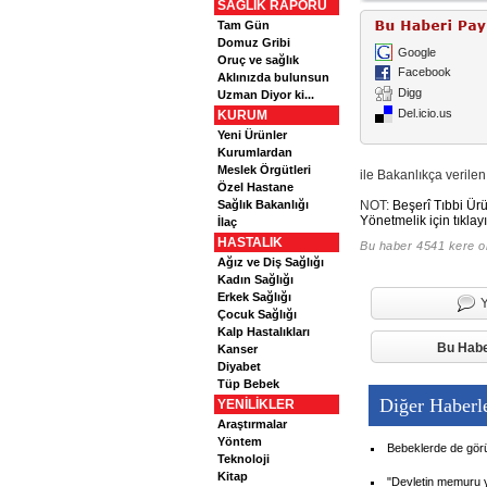
SAĞLIK RAPORU
Tam Gün
Domuz Gribi
Google
Oruç ve sağlık
Facebook
Aklınızda bulunsun
Digg
Uzman Diyor ki...
Del.icio.us
KURUM
Yeni Ürünler
Kurumlardan
Meslek Örgütleri
ile Bakanlıkça verilen 
Özel Hastane
Sağlık Bakanlığı
NOT:
Beşerî Tıbbi Ürü
Yönetmelik için tıklayı
İlaç
HASTALIK
Bu haber 4541 kere 
Ağız ve Diş Sağlığı
Kadın Sağlığı
Erkek Sağlığı
Çocuk Sağlığı
Kalp Hastalıkları
Bu Habe
Kanser
Diyabet
Tüp Bebek
Diğer Haberl
YENİLİKLER
Araştırmalar
Yöntem
Bebeklerde de görül
Teknoloji
Kitap
"Devletin memuru 