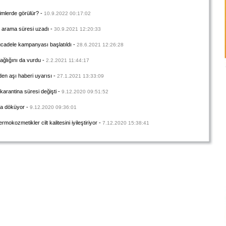
imlerde görülür?
-
10.9.2022 00:17:02
yi arama süresi uzadı
-
30.9.2021 12:20:33
cadele kampanyası başlatıldı
-
28.6.2021 12:26:28
ağlığını da vurdu
-
2.2.2021 11:44:17
den aşı haberi uyarısı
-
27.1.2021 13:33:09
karantina süresi değişti
-
9.12.2020 09:51:52
da döküyor
-
9.12.2020 09:36:01
mokozmetikler cilt kalitesini iyileştiriyor
-
7.12.2020 15:38:41