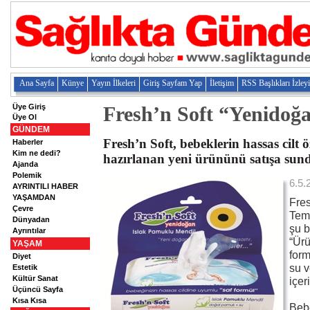
Ana Sayfa
Künye
Yayın İlkeleri
Giriş Sayfam Yap
İletişim
RSS Başlıkları İzley
Üye Giriş
Fresh’n Soft “Yenidoğ
Üye Ol
GÜNDEM
Fresh’n Soft, bebeklerin hassas cilt ö
Haberler
Kim ne dedi?
hazırlanan yeni ürününü satışa sun
Ajanda
Polemik
6.5.
AYRINTILI HABER
YAŞAMDAN
Fres
Çevre
Temi
Dünyadan
şu b
Ayrıntılar
“Ürü
YAŞAM
form
Diyet
su v
Estetik
Kültür Sanat
içer
Üçüncü Sayfa
Kısa Kısa
Beb