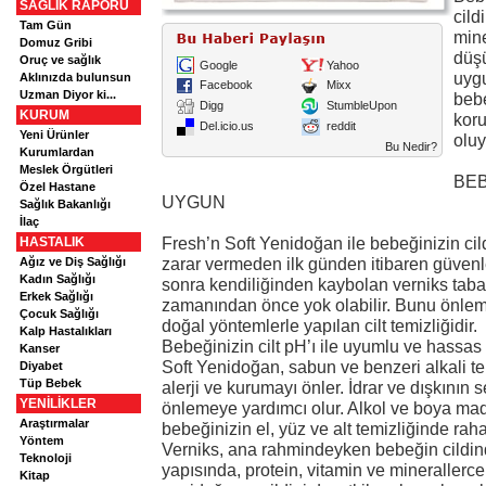
SAĞLIK RAPORU
cild
Tam Gün
mine
Domuz Gribi
düşü
Oruç ve sağlık
Google
Yahoo
uygu
Aklınızda bulunsun
Facebook
Mixx
Uzman Diyor ki...
bebe
Digg
StumbleUpon
KURUM
koru
Del.icio.us
reddit
Yeni Ürünler
oluy
Bu Nedir?
Kurumlardan
Meslek Örgütleri
BEB
Özel Hastane
UYGUN
Sağlık Bakanlığı
İlaç
Fresh’n Soft Yenidoğan ile bebeğinizin cil
HASTALIK
zarar vermeden ilk günden itibaren güvenle
Ağız ve Diş Sağlığı
Kadın Sağlığı
sonra kendiliğinden kaybolan verniks taba
Erkek Sağlığı
zamanından önce yok olabilir. Bunu önleme
Çocuk Sağlığı
doğal yöntemlerle yapılan cilt temizliğidir.
Kalp Hastalıkları
Bebeğinizin cilt pH’ı ile uyumlu ve hassas
Kanser
Soft Yenidoğan, sabun ve benzeri alkali t
Diyabet
Tüp Bebek
alerji ve kurumayı önler. İdrar ve dışkının 
YENİLİKLER
önlemeye yardımcı olur. Alkol ve boya mad
Araştırmalar
bebeğinizin el, yüz ve alt temizliğinde rahatl
Yöntem
Verniks, ana rahmindeyken bebeğin cildin
Teknoloji
yapısında, protein, vitamin ve minerallerce
Kitap