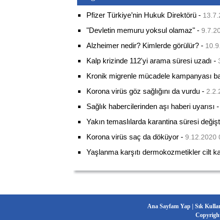
Pfizer Türkiye’nin Hukuk Direktörü
-
13.7.
"Devletin memuru yoksul olamaz"
-
9.7.2
Alzheimer nedir? Kimlerde görülür?
-
10.9
Kalp krizinde 112'yi arama süresi uzadı
-
Kronik migrenle mücadele kampanyası baş
Korona virüs göz sağlığını da vurdu
-
2.2.
Sağlık habercilerinden aşı haberi uyarısı
Yakın temaslılarda karantina süresi değişt
Korona virüs saç da döküyor
-
9.12.2020 
Yaşlanma karşıtı dermokozmetikler cilt kalit
Ana Sayfam Yap
|
Sık Kulla
Copyrigh