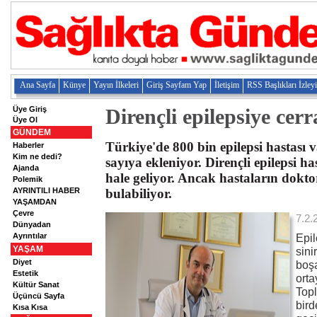
Ana Sayfa
Künye
Yayın İlkeleri
Giriş Sayfam Yap
İletişim
RSS Başlıkları İzley
Üye Giriş
Dirençli epilepsiye cerr
Üye Ol
GÜNDEM
Türkiye'de 800 bin epilepsi hastası v
Haberler
Kim ne dedi?
sayıya ekleniyor. Dirençli epilepsi h
Ajanda
hale geliyor. Ancak hastaların doktor
Polemik
AYRINTILI HABER
bulabiliyor.
YAŞAMDAN
Çevre
7.2.
Dünyadan
Ayrıntılar
Epil
YAŞAM
sini
Diyet
boş
Estetik
orta
Kültür Sanat
Topl
Üçüncü Sayfa
bird
Kısa Kısa