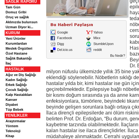
geçi
SAĞLIK RAPORU
epil
Tam Gün
haya
Domuz Gribi
Oruç ve sağlık
teda
Aklınızda bulunsun
nöbe
Uzman Diyor ki...
cerr
Google
Yahoo
KURUM
soru
Facebook
Mixx
Yeni Ürünler
kab
Kurumlardan
Digg
StumbleUpon
Hast
Meslek Örgütleri
Del.icio.us
reddit
baze
Özel Hastane
Bu Nedir?
Sağlık Bakanlığı
Beyi
İlaç
Dr. 
HASTALIK
milyon nüfuslu ülkemizde yıllık 35 bine yak
Ağız ve Diş Sağlığı
eklendiği söylenebilir. Nöbetlerin sıklığı 
Kadın Sağlığı
hastalar yılda bir, kimi hastalar ise gün iç
Erkek Sağlığı
geçirebilmektedir. Epilepsiye bağlı nöbetle
Çocuk Sağlığı
bir kısmı doğum sırasında ya da anne karn
Kalp Hastalıkları
Kanser
enfeksiyonlara, tümörlere, beyindeki tıka
Diyabet
beyinde gelişen sorunlara bağlı ortaya çı
Tüp Bebek
İlaca dirençli epilepsilerde ani ölüm riski
YENİLİKLER
belirten Prof. Dr. Erdoğan, “Bu durum, gen
Araştırmalar
kaybetme tarzında olabilmektedir. İlaçların
Yöntem
kalan hastalar ise ilaca dirençlidirler. İlaca
Teknoloji
müdahaleye alınmaktadır. Cerrahi uygulam
Kitap