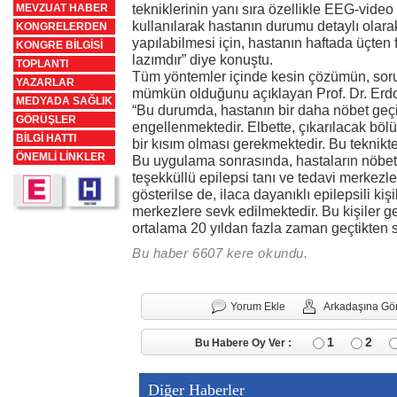
tekniklerinin yanı sıra özellikle EEG-video
MEVZUAT HABER
kullanılarak hastanın durumu detaylı ola
KONGRELERDEN
yapılabilmesi için, hastanın haftada üçten 
KONGRE BİLGİSİ
lazımdır” diye konuştu.
TOPLANTI
Tüm yöntemler içinde kesin çözümün, sorun
YAZARLAR
mümkün olduğunu açıklayan Prof. Dr. Erdo
MEDYADA SAĞLIK
“Bu durumda, hastanın bir daha nöbet geç
GÖRÜŞLER
engellenmektedir. Elbette, çıkarılacak bö
BİLGİ HATTI
bir kısım olması gerekmektedir. Bu teknikte
ÖNEMLİ LİNKLER
Bu uygulama sonrasında, hastaların nöbet 
teşekküllü epilepsi tanı ve tedavi merkezl
gösterilse de, ilaca dayanıklı epilepsili kiş
merkezlere sevk edilmektedir. Bu kişiler g
ortalama 20 yıldan fazla zaman geçtikten s
Bu haber 6607 kere okundu.
Yorum Ekle
Arkadaşına Gö
1
2
Bu Habere Oy Ver :
Diğer Haberler