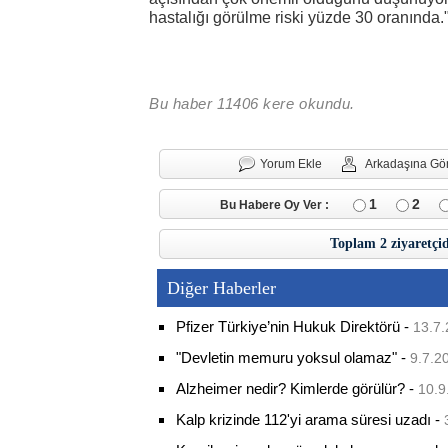
hastalığı görülme riski yüzde 30 oranında.
Bu haber 11406 kere okundu.
Yorum Ekle
Arkadaşına Gö
1
2
Bu Habere Oy Ver :
Toplam 2 ziyaretçi
Diğer Haberler
Pfizer Türkiye’nin Hukuk Direktörü
-
13.7.
"Devletin memuru yoksul olamaz"
-
9.7.2
Alzheimer nedir? Kimlerde görülür?
-
10.9
Kalp krizinde 112'yi arama süresi uzadı
-