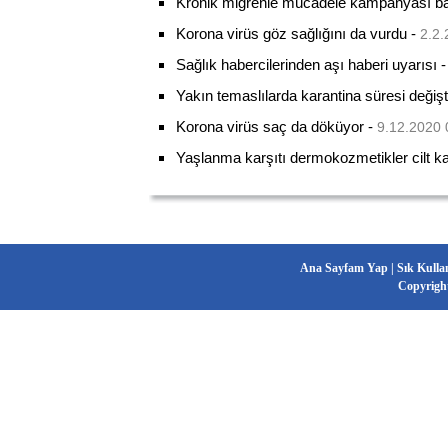
Kronik migrenle mücadele kampanyası baş
Korona virüs göz sağlığını da vurdu
-
2.2.
Sağlık habercilerinden aşı haberi uyarısı
Yakın temaslılarda karantina süresi değişt
Korona virüs saç da döküyor
-
9.12.2020 
Yaşlanma karşıtı dermokozmetikler cilt kalit
Ana Sayfam Yap
|
Sık Kulla
Copyrigh