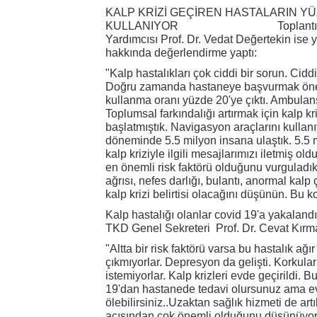
KALP KRİZİ GEÇİREN HASTALARIN YÜ
KULLANIYOR Toplantıda kon
Yardımcısı Prof. Dr. Vedat Değertekin ise y
hakkında değerlendirme yaptı:
"Kalp hastalıkları çok ciddi bir sorun. Cid
Doğru zamanda hastaneye başvurmak öne
kullanma oranı yüzde 20'ye çıktı. Ambulans
Toplumsal farkındalığı artırmak için kalp k
başlatmıştık. Navigasyon araçlarını kullan
döneminde 5.5 milyon insana ulaştık. 5.5
kalp kriziyle ilgili mesajlarımızı iletmiş ol
en önemli risk faktörü olduğunu vurguladı
ağrısı, nefes darlığı, bulantı, anormal kalp 
kalp krizi belirtisi olacağını düşünün. Bu 
Kalp hastalığı olanlar covid 19'a yakaland
TKD Genel Sekreteri Prof. Dr. Cevat Kırma
"Altta bir risk faktörü varsa bu hastalık ağ
çıkmıyorlar. Depresyon da gelişti. Korkul
istemiyorlar. Kalp krizleri evde geçirildi.
19'dan hastanede tedavi olursunuz ama evd
ölebilirsiniz..Uzaktan sağlık hizmeti de ar
açısından çok önemli olduğunu düşünüyor