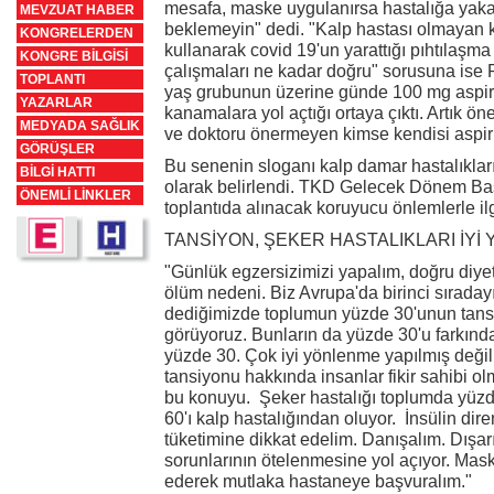
mesafa, maske uygulanırsa hastalığa yaka
MEVZUAT HABER
beklemeyin" dedi. "Kalp hastası olmayan k
KONGRELERDEN
kullanarak covid 19'un yarattığı pıhtılaşma
KONGRE BİLGİSİ
çalışmaları ne kadar doğru" sorusuna ise Pr
TOPLANTI
yaş grubunun üzerine günde 100 mg aspir
YAZARLAR
kanamalara yol açtığı ortaya çıktı. Artık 
MEDYADA SAĞLIK
ve doktoru önermeyen kimse kendisi aspir
GÖRÜŞLER
Bu senenin sloganı kalp damar hastalıkları
BİLGİ HATTI
olarak belirlendi. TKD Gelecek Dönem Baş
ÖNEMLİ LİNKLER
toplantıda alınacak koruyucu önlemlerle ilgii
TANSİYON, ŞEKER HASTALIKLARI İYİ 
"Günlük egzersizimizi yapalım, doğru diyet
ölüm nedeni. Biz Avrupa'da birinci sıradayı
dediğimizde toplumun yüzde 30'unun tan
görüyoruz. Bunların da yüzde 30'u farkında.
yüzde 30. Çok iyi yönlenme yapılmış deği
tansiyonu hakkında insanlar fikir sahibi olm
bu konuyu. Şeker hastalığı toplumda yüzd
60'ı kalp hastalığından oluyor. İnsülin dire
tüketimine dikkat edelim. Danışalım. Dışar
sorunlarının ötelenmesine yol açıyor. Mask
ederek mutlaka hastaneye başvuralım."