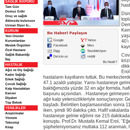
SAĞLIK RAPORU
has
Tam Gün
Domuz Gribi
Dün
Oruç ve sağlık
topl
Aklınızda bulunsun
Dern
Uzman Diyor ki...
Kem
KURUM
yaş
Yeni Ürünler
Google
Yahoo
40'ı
Kurumlardan
Meslek Örgütleri
Facebook
Mixx
kayn
Özel Hastane
Digg
StumbleUpon
Cov
Sağlık Bakanlığı
Del.icio.us
reddit
İlaç
kriz
Bu Nedir?
HASTALIK
dikk
Ağız ve Diş Sağlığı
Erol
Kadın Sağlığı
hastaların kayıtlarını tuttuk. Bu merkezler
Erkek Sağlığı
47.1 azaldı yatışlar. Yarısı hastaneye gelmi
Çocuk Sağlığı
baktığımızda yüzde 32 en ağır formda, hafi
Kalp Hastalıkları
başvuru açısından. . Hastaneye gelmeyen 
Kanser
Diyabet
ağır kalp yetersizlikleriyle sonuçlanıyor.
Tüp Bebek
başladı. Belirtilen başlamasından sonra 1
YENİLİKLER
iken, şimdi 90 dakika çıktı. Hafif vakalarda
Araştırmalar
hastaneye gelme eğilimi ise 215 dakikadan
Yöntem
konuştu. Prof.Dr. Mustafa Kemal Erol, "Eğe
Teknoloji
şüpheleniyorsanız mutlaka 112 aranmalı, 
Kitap