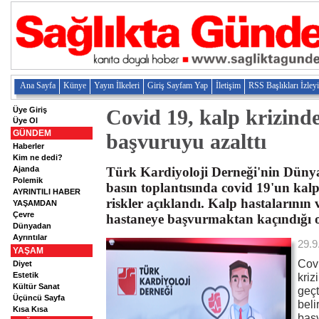
Ana Sayfa
Künye
Yayın İlkeleri
Giriş Sayfam Yap
İletişim
RSS Başlıkları İzley
Üye Giriş
Covid 19, kalp krizind
Üye Ol
GÜNDEM
başvuruyu azalttı
Haberler
Kim ne dedi?
Ajanda
Türk Kardiyoloji Derneği'nin Düny
Polemik
basın toplantısında covid 19'un kalp
AYRINTILI HABER
riskler açıklandı. Kalp hastalarının
YAŞAMDAN
Çevre
hastaneye başvurmaktan kaçındığı or
Dünyadan
Ayrıntılar
29.9
YAŞAM
Covi
Diyet
Estetik
kri
Kültür Sanat
geçt
Üçüncü Sayfa
beli
Kısa Kısa
başv