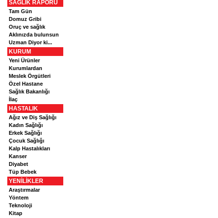
SAĞLIK RAPORU
Tam Gün
Domuz Gribi
Oruç ve sağlık
Aklınızda bulunsun
Uzman Diyor ki...
KURUM
Yeni Ürünler
Kurumlardan
Meslek Örgütleri
Özel Hastane
Sağlık Bakanlığı
İlaç
HASTALIK
Ağız ve Diş Sağlığı
Kadın Sağlığı
Erkek Sağlığı
Çocuk Sağlığı
Kalp Hastalıkları
Kanser
Diyabet
Tüp Bebek
YENİLİKLER
Araştırmalar
Yöntem
Teknoloji
Kitap