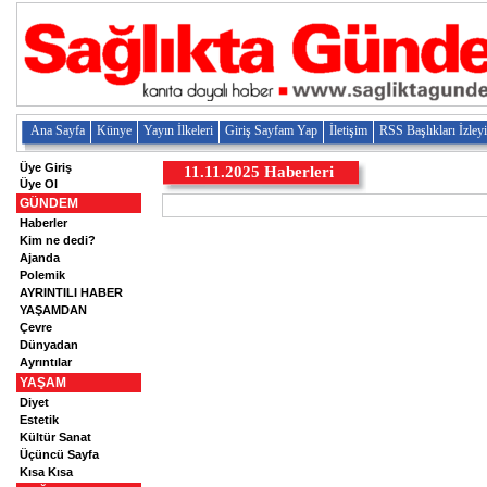
Ana Sayfa
Künye
Yayın İlkeleri
Giriş Sayfam Yap
İletişim
RSS Başlıkları İzley
Üye Giriş
11.11.2025
Haberleri
Üye Ol
GÜNDEM
Haberler
Kim ne dedi?
Ajanda
Polemik
AYRINTILI HABER
YAŞAMDAN
Çevre
Dünyadan
Ayrıntılar
YAŞAM
Diyet
Estetik
Kültür Sanat
Üçüncü Sayfa
Kısa Kısa