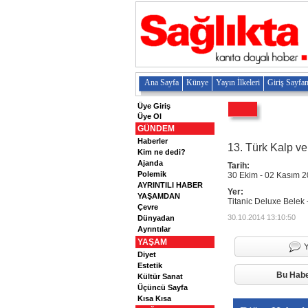
Ana Sayfa
Künye
Yayın İlkeleri
Giriş Sayfa
Üye Giriş
Üye Ol
GÜNDEM
Haberler
13. Türk Kalp v
Kim ne dedi?
Ajanda
Tarih:
Polemik
30 Ekim - 02 Kasım 
AYRINTILI HABER
Yer:
YAŞAMDAN
Titanic Deluxe Belek 
Çevre
30.10.2014 13:10:50
Dünyadan
Ayrıntılar
YAŞAM
Diyet
Estetik
Bu Habe
Kültür Sanat
Üçüncü Sayfa
Kısa Kısa