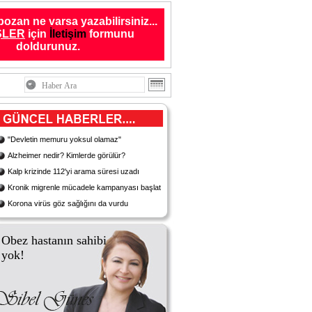
bozan ne varsa yazabilirsiniz...
ŞLER
için
İletişim
formunu
doldurunuz.
"Devletin memuru yoksul olamaz"
Alzheimer nedir? Kimlerde görülür?
Kalp krizinde 112'yi arama süresi uzadı
Kronik migrenle mücadele kampanyası başlatıldı
Korona virüs göz sağlığını da vurdu
Obez hastanın sahibi
yok!