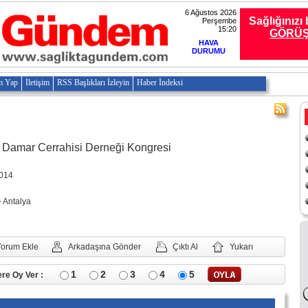
6 Ağustos 2026
Sağlığınızı 
Perşembe
15:20
GÖRÜ
HAVA
DURUMU
m Yap
İletişim
RSS Başlıkları İzleyin
Haber İndeksi
e Damar Cerrahisi Derneği Kongresi
2014
- Antalya
Yorum Ekle
Arkadaşına Gönder
Çıktı Al
Yukarı
1
2
3
4
5
re Oy Ver :