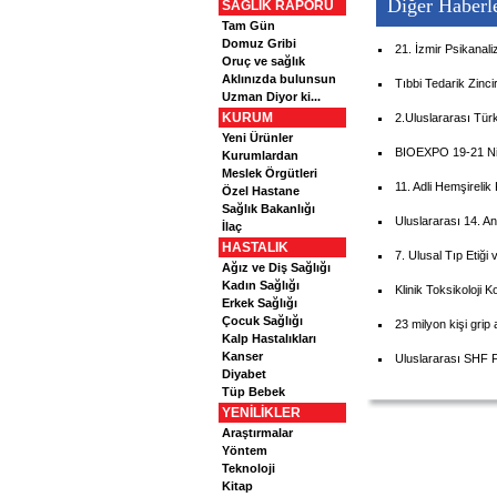
Diğer Haberl
SAĞLIK RAPORU
Tam Gün
Domuz Gribi
21. İzmir Psikanali
Oruç ve sağlık
Aklınızda bulunsun
Tıbbi Tedarik Zinci
Uzman Diyor ki...
KURUM
2.Uluslararası Türk
Yeni Ürünler
BIOEXPO 19-21 Ni
Kurumlardan
Meslek Örgütleri
11. Adli Hemşirelik
Özel Hastane
Sağlık Bakanlığı
Uluslararası 14. An
İlaç
HASTALIK
7. Ulusal Tıp Etiğ
Ağız ve Diş Sağlığı
Kadın Sağlığı
Klinik Toksikoloji K
Erkek Sağlığı
Çocuk Sağlığı
23 milyon kişi grip 
Kalp Hastalıkları
Kanser
Uluslararası SHF 
Diyabet
Tüp Bebek
YENİLİKLER
Araştırmalar
Yöntem
Teknoloji
Kitap