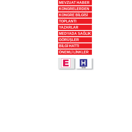
MEVZUAT HABER
KONGRELERDEN
KONGRE BİLGİSİ
TOPLANTI
YAZARLAR
MEDYADA SAĞLIK
GÖRÜŞLER
BİLGİ HATTI
ÖNEMLİ LİNKLER