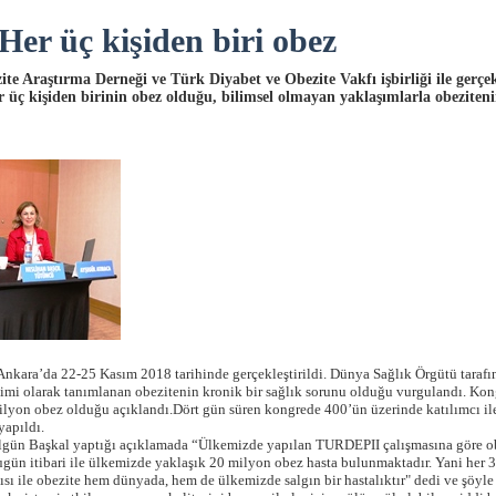
Her üç kişiden biri obez
e Araştırma Derneği ve Türk Diyabet ve Obezite Vakfı işbirliği ile gerçekl
 üç kişiden birinin obez olduğu, bilimsel olmayan yaklaşımlarla obeziteni
Ankara’da 22-25 Kasım 2018 tarihinde gerçekleştirildi. Dünya Sağlık Örgütü tarafı
ikimi olarak tanımlanan obezitenin kronik bir sağlık sorunu olduğu vurgulandı. K
ilyon obez olduğu açıklandı.Dört gün süren kongrede 400’ün üzerinde katılımcı il
yapıldı.
ilgün Başkal yaptığı açıklamada “Ülkemizde yapılan TURDEPII çalışmasına göre o
gün itibari ile ülkemizde yaklaşık 20 milyon obez hasta bulunmaktadır. Yani her 3 k
sı ile obezite hem dünyada, hem de ülkemizde salgın bir hastalıktır" dedi ve şöyle