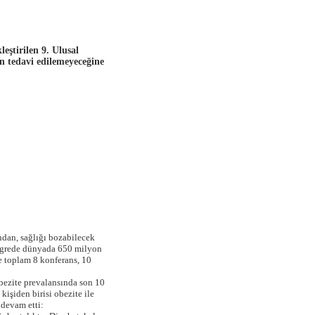
eştirilen 9. Ulusal
n tedavi edilemeyeceğine
ndan, sağlığı bozabilecek
ongrede dünyada 650 milyon
e toplam 8 konferans, 10
bezite prevalansında son 10
işiden birisi obezite ile
 devam etti: