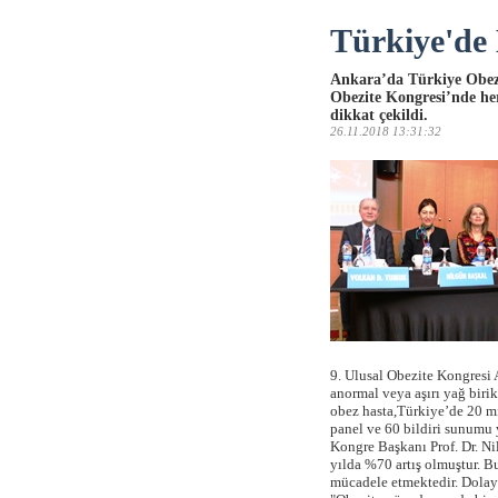
Türkiye'de 
Ankara’da Türkiye Obezit
Obezite Kongresi’nde her
dikkat çekildi.
26.11.2018 13:31:32
9. Ulusal Obezite Kongresi 
anormal veya aşırı yağ bir
obez hasta,Türkiye’de 20 m
panel ve 60 bildiri sunumu 
Kongre Başkanı Prof. Dr. N
yılda %70 artış olmuştur. Bu
mücadele etmektedir. Dolayı