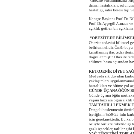
"Obezite vücudumuzda birçok 
damar hastalıkları, solunum s
hastalığı, safra kesesi taşı
Kongre Başkanı Prof. Dr. N
Prof. Dr. Ayşegül Atmaca ve 
açıklık getiren bir açıklama
“OBEZİTEDE BİLİMSEL
Obezite tedavisi bilimsel g
belirlenmelidir. Ömür boyu 
kanıtlanmış ilaç tedavilerin
doğrulanmıştır. Obezite ted
edilmesi hasta açısından hay
KETOJENİK DİYET SAĞ
Medyada sık duyulan karbohi
yaklaşımları uygulanmamalıd
hastalıkları ve ölüme yol aç
GÜNDE ÜÇ ANA ÖĞÜN 
Günde üç ana öğün mutlaka y
yaşam tarzı ara öğün sıklık v
TAM TAHILLI EKMEK 
Dengeli beslenmenin ömür bo
içeriğinin %50-55’inin kar
için gerekmektedir. Bu karb
özüyle birlikte tüketildiği
gazlı içecekler, tatlılar gi
YAĞ TÜKETİMİ TOPLA