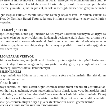
sistemi etkileyen, yaşam kalitesini bozan, ilerleyici ve ölümcül olabilen ciddi bir
istemi hastalıkları, kas iskelet sistemi hastalıkları, psikolojik ve sosyal problemler,
 ve meme, yumurtalık, rahim, prostat, barsak kanseri gibi kanserlerin gelişimine nede
ilgün Başkal,Türkiye Obezite Araştırma Derneği Başkanı Prof. Dr. Volkan Yumuk, Ko
Prof. Dr. Neslihan Başçıl Tütüncü kongre bittikten sonra obezite tedavisiyle ilgili 
 yaptılar:
 TEDAVİ ŞARTTIR
erçekler doğrultusunda yapılmalıdır. Kalıcı, yaşam kalitesini bozmayan ve kişiye z
sürecek olan bu tedavi yaklaşımında dengeli beslenme, fizik aktiviteyi artırma ve b
in ulusal ve uluslararası kılavuzlar doğrultusunda verilmesi tüm akademisyenler tara
avisinde uygulanan cerrahi yaklaşımların da aynı şekilde bilimsel veriler ışığında 
ati önem taşır.
LIĞA ZARAR VERİYOR
dratsız beslenme, ketojenik açlık diyetleri, protein ağırlıklı tek yönlü beslenme g
ır. Bu diyetlerin herhangi bir faydası gösterilmediği gibi, beyin başta olmak üze
abileceği bilimsel olarak kanıtlanmıştır.
BESLENİLMELİ
apılmalıdr. Ara öğünler ise bireyin ihtiyacına göre ayarlanmalıdır. Hastalık durumu
e miktarını belirler.
TÜKETİLMELİ
yu sürdürülebilmesi esastır. Öğünlerimizde karbohidrat önemli bir yer tutmaktadı
bohidratlardan gelmesi, beyin hücrelerimiz başta olmak üzere vücudumuzdaki tüm h
ohidratlar, kaliteli karbohidrat dediğimiz kompleks karbohidratlar olmalıdır. Ek
 tam tahıllı ekmek olmasına özen gösterilmelidir. Beyaz ekmek tercih edilmemelidir.
bi basit şekerlerden oluşan oluşan yiyecekler kalorinin %5’ini geçmemelidir.
M KALORİNİN ÜÇTE BİRİNİ GEÇMEMELİ