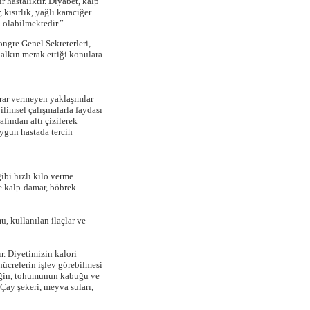
 hastalıktır. Diyabet, kalp
 kısırlık, yağlı karaciğer
n olabilmektedir.”
ngre Genel Sekreterleri,
halkın merak ettiği konulara
arar vermeyen yaklaşımlar
ilimsel çalışmalarla faydası
fından altı çizilerek
uygun hastada tercih
ibi hızlı kilo verme
re kalp-damar, böbrek
, kullanılan ilaçlar ve
r. Diyetimizin kalori
ücrelerin işlev görebilmesi
meğin, tohumunun kabuğu ve
 Çay şekeri, meyva suları,