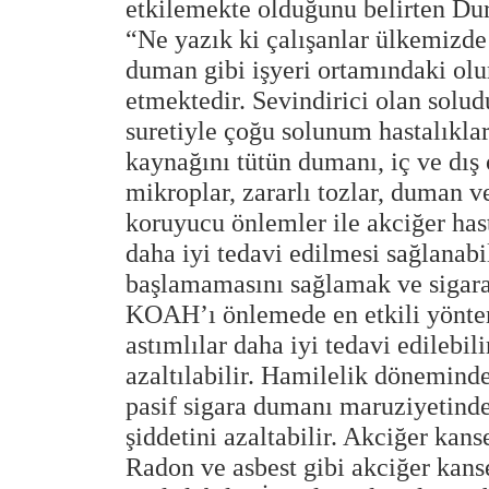
etkilemekte olduğunu belirten Dur
“Ne yazık ki çalışanlar ülkemizde
duman gibi işyeri ortamındaki o
etmektedir. Sevindirici olan solu
suretiyle çoğu solunum hastalıklar
kaynağını tütün dumanı, iç ve dış 
mikroplar, zararlı tozlar, duman ve
koruyucu önlemler ile akciğer hast
daha iyi tedavi edilmesi sağlanabil
başlamamasını sağlamak ve sigara 
KOAH’ı önlemede en etkili yöntem
astımlılar daha iyi tedavi edilebi
azaltılabilir. Hamilelik dönemin
pasif sigara dumanı maruziyetinde
şiddetini azaltabilir. Akciğer kans
Radon ve asbest gibi akciğer kanse