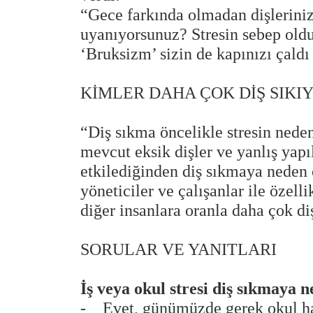
“Gece farkında olmadan dişlerinizi
uyanıyorsunuz? Stresin sebep old
‘Bruksizm’ sizin de kapınızı çaldı
KİMLER DAHA ÇOK DİŞ SIKI
“Diş sıkma öncelikle stresin nede
mevcut eksik dişler ve yanlış yap
etkilediğinden diş sıkmaya neden 
yöneticiler ve çalışanlar ile özell
diğer insanlara oranla daha çok diş
SORULAR VE YANITLARI
İş veya okul stresi diş sıkmaya 
- Evet, günümüzde gerek okul haya